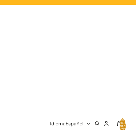
Total de
Idioma
artículos
en el
carrito:
0