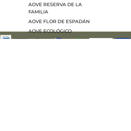
AOVE RESERVA DE LA
FAMILIA
AOVE FLOR DE ESPADÁN
AOVE ECOLÓGICO
EDICIONES PREMIUM
VER TODO
89,96€
Precio de oferta
Precio habitual
Ag
Más información
c
91,96€
-2%