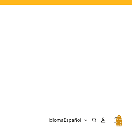
Total de
Idioma
artículos
en el
carrito:
0