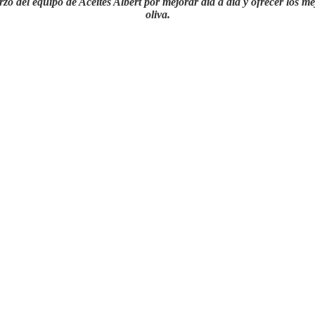
rzo del equipo de Aceites Albert por mejorar día a día y ofrecer los me
oliva.
Más información
MÁS