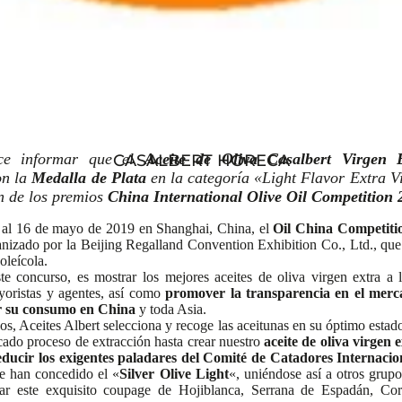
ece informar que el
Aceite de Oliva Casalbert Virgen 
CASALBERT HORECA
on la
Medalla de Plata
en la categoría «Light Flavor Extra Vi
ón de los premios
China International Olive Oil Competition 
 al 16 de mayo de 2019 en Shanghai, China, el
Oil China Competiti
anizado por la Beijing Regalland Convention Exhibition Co., Ltd., que
oleícola.
te concurso, es mostrar los mejores aceites de oliva virgen extra a 
yoristas y agentes, así como
promover la transparencia en el merca
r su consumo en China
y toda Asia.
s, Aceites Albert selecciona y recoge las aceitunas en su óptimo esta
icado proceso de extracción hasta crear nuestro
aceite de oliva virgen 
ducir los exigentes paladares del Comité de Catadores Internacio
le han concedido el «
Silver Olive Light
«, uniéndose así a otros grup
ar este exquisito coupage de Hojiblanca, Serrana de Espadán, Cor