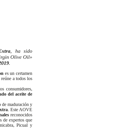
Extra
, ha sido
rgin Olive Oil»
2019
.
on
es un certamen
 reúne a todos los
los consumidores,
do del aceite de
do de maduración y
extra
. Este AOVE
nales
reconocidos
os de expertos que
nicabra, Picual y