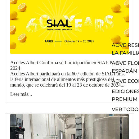
AOVE RES
LA FAMILI
Aceites Albert Confirma su Participación en SIAL París
AOVE FLO
2024
ESPADÁN
Aceites Albert participará en la 60.ª edición de SIAL París,
la feria internacional de alimentos más prestigiosa del
AOVE ECO
mundo, que se celebrará del 19 al 23 de octubre de 2024....
EDICIONE
Leer más...
PREMIUM
VER TODO