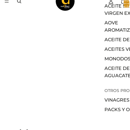
artícul
en el
ACEITE DE
carrito
0
VIRGEN E
AOVE
AROMATI
ACEITE DE
ACEITES 
MONODOS
ACEITE DE
AGUACAT
OTROS PR
VINAGRES
PACKS Y 