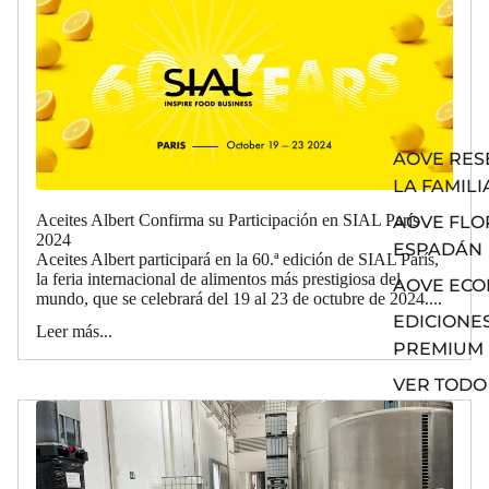
AOVE RES
LA FAMILI
Aceites Albert Confirma su Participación en SIAL París
AOVE FLO
2024
ESPADÁN
Aceites Albert participará en la 60.ª edición de SIAL París,
la feria internacional de alimentos más prestigiosa del
AOVE ECO
mundo, que se celebrará del 19 al 23 de octubre de 2024....
EDICIONE
Leer más...
PREMIUM
VER TODO