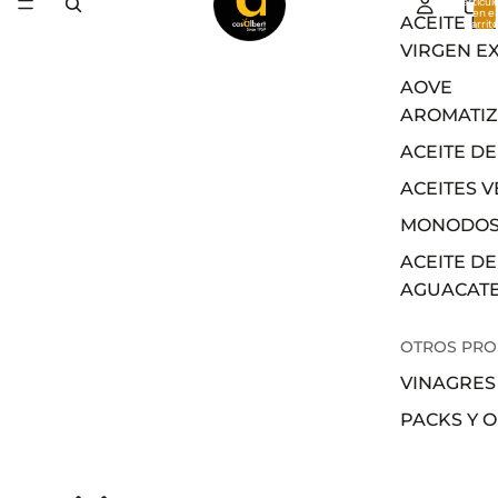
artícul
en el
ACEITE DE
carrito
0
VIRGEN E
AOVE
AROMATI
ACEITE DE
ACEITES 
MONODOS
ACEITE DE
AGUACAT
OTROS PR
VINAGRES
PACKS Y 