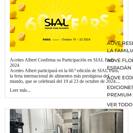
AOVE RES
LA FAMILI
Aceites Albert Confirma su Participación en SIAL París
AOVE FLO
2024
ESPADÁN
Aceites Albert participará en la 60.ª edición de SIAL París,
la feria internacional de alimentos más prestigiosa del
AOVE ECO
mundo, que se celebrará del 19 al 23 de octubre de 2024....
EDICIONE
Leer más...
PREMIUM
VER TODO