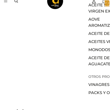
artícul
en el
ACEITE DE
carrito
0
VIRGEN E
AOVE
AROMATI
ACEITE DE
ACEITES 
MONODOS
ACEITE DE
AGUACAT
OTROS PR
VINAGRES
PACKS Y 