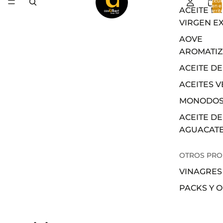
artícul
en el
ACEITE DE
carrito
0
VIRGEN E
AOVE
AROMATI
ACEITE DE
ACEITES 
MONODOS
ACEITE DE
AGUACAT
OTROS PR
VINAGRES
PACKS Y 