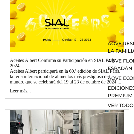
AOVE RES
LA FAMILI
Aceites Albert Confirma su Participación en SIAL París
AOVE FLO
2024
ESPADÁN
Aceites Albert participará en la 60.ª edición de SIAL París,
la feria internacional de alimentos más prestigiosa del
AOVE ECO
mundo, que se celebrará del 19 al 23 de octubre de 2024....
EDICIONE
Leer más...
PREMIUM
VER TODO