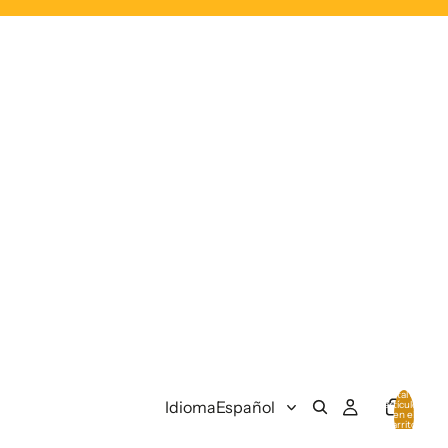
Total de
Idioma
artículos
en el
carrito:
0