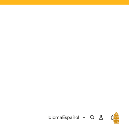
Total de
Idioma
artículos
en el
carrito:
0