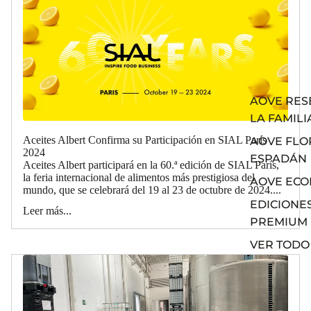
AOVE RES
LA FAMILI
Aceites Albert Confirma su Participación en SIAL París
AOVE FLO
2024
ESPADÁN
Aceites Albert participará en la 60.ª edición de SIAL París,
la feria internacional de alimentos más prestigiosa del
AOVE ECO
mundo, que se celebrará del 19 al 23 de octubre de 2024....
EDICIONE
Leer más...
PREMIUM
VER TODO