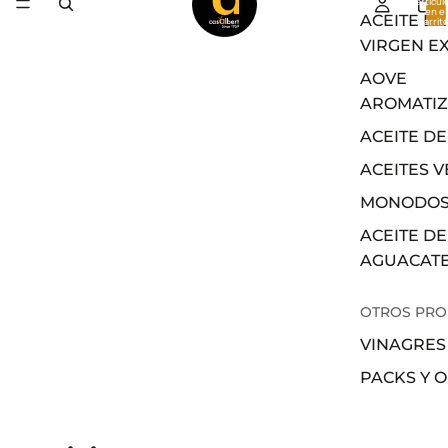
artícul
en el
ACEITE DE
carrito
0
VIRGEN E
AOVE
AROMATI
ACEITE DE
ACEITES 
MONODOS
ACEITE DE
AGUACAT
OTROS PR
VINAGRES
PACKS Y 