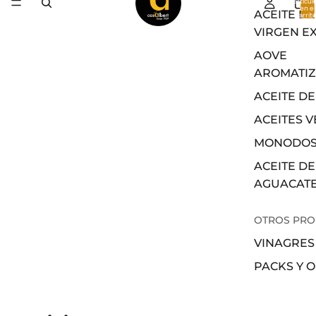
artícul
en el
ACEITE DE
carrito
0
VIRGEN E
AOVE
AROMATI
ACEITE DE
ACEITES 
MONODOS
ACEITE DE
AGUACAT
OTROS PR
VINAGRES
PACKS Y 