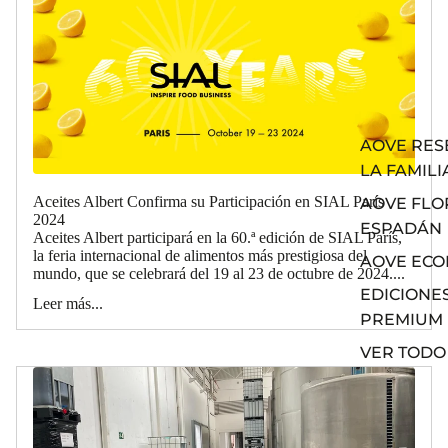
AOVE RES
LA FAMILI
Aceites Albert Confirma su Participación en SIAL París
AOVE FLO
2024
ESPADÁN
Aceites Albert participará en la 60.ª edición de SIAL París,
la feria internacional de alimentos más prestigiosa del
AOVE ECO
mundo, que se celebrará del 19 al 23 de octubre de 2024....
EDICIONE
Leer más...
PREMIUM
VER TODO