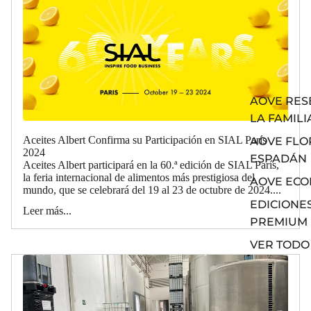
AOVE RES
LA FAMILI
Aceites Albert Confirma su Participación en SIAL París
AOVE FLO
2024
ESPADÁN
Aceites Albert participará en la 60.ª edición de SIAL París,
la feria internacional de alimentos más prestigiosa del
AOVE ECO
mundo, que se celebrará del 19 al 23 de octubre de 2024....
EDICIONE
Leer más...
PREMIUM
VER TODO