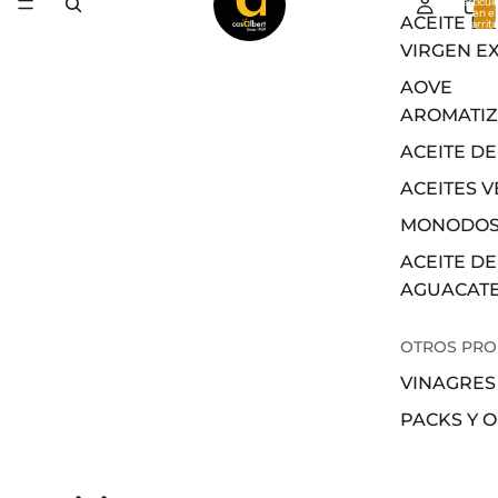
artícul
en el
ACEITE DE
carrito
0
VIRGEN E
AOVE
AROMATI
ACEITE DE
ACEITES 
MONODOS
ACEITE DE
AGUACAT
OTROS PR
VINAGRES
PACKS Y 