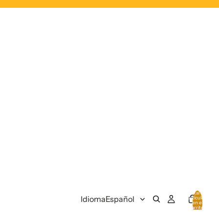
Total de
Idioma
artículos
en el
carrito:
0