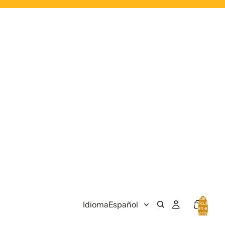
Total de
Idioma
artículos
en el
carrito:
0