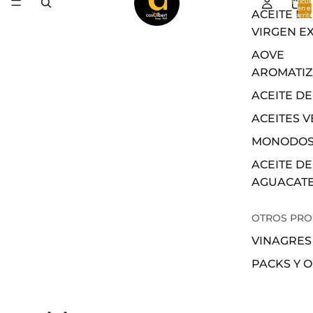
artícul
en el
ACEITE DE
carrito
0
VIRGEN E
AOVE
AROMATI
ACEITE DE
ACEITES 
MONODOS
ACEITE DE
AGUACAT
OTROS PR
VINAGRES
PACKS Y 