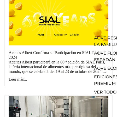
AOVE RES
LA FAMILI
Aceites Albert Confirma su Participación en SIAL París
AOVE FLO
2024
ESPADÁN
Aceites Albert participará en la 60.ª edición de SIAL París,
la feria internacional de alimentos más prestigiosa del
AOVE ECO
mundo, que se celebrará del 19 al 23 de octubre de 2024....
EDICIONE
Leer más...
PREMIUM
VER TODO