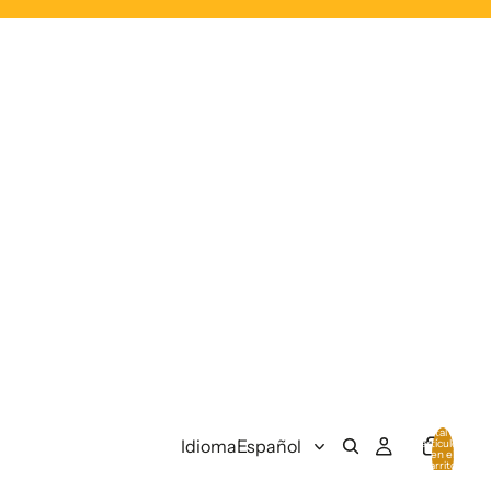
Total de
Idioma
artículos
en el
carrito:
0