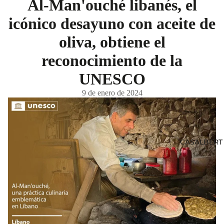
Al-Man'ouché libanés, el
icónico desayuno con aceite de
oliva, obtiene el
reconocimiento de la
UNESCO
9 de enero de 2024
CASALBERT