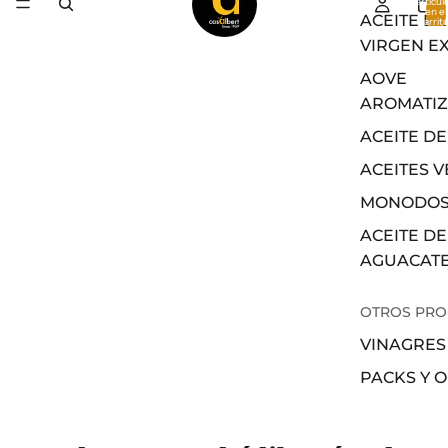
artícul
en el
ACEITE DE
carrito
0
VIRGEN E
AOVE
AROMATI
ACEITE DE
ACEITES 
MONODOS
ACEITE DE
AGUACAT
OTROS PR
VINAGRES
PACKS Y 