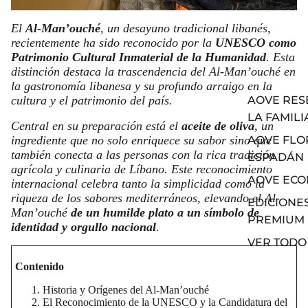
El
Al-Man’ouché
, un desayuno tradicional libanés,
recientemente ha sido reconocido por la
UNESCO como
Patrimonio Cultural Inmaterial de la Humanidad
. Esta
distinción destaca la trascendencia del Al-Man’ouché en
la gastronomía libanesa y su profundo arraigo en la
cultura y el patrimonio del país.
AOVE RES
LA FAMILI
Central en su preparación está el
aceite de oliva
, un
ingrediente que no solo enriquece su sabor sino que
AOVE FLO
también conecta a las personas con la rica tradición
ESPADÁN
agrícola y culinaria de Líbano. Este reconocimiento
AOVE ECO
internacional celebra tanto la simplicidad como la
riqueza de los sabores mediterráneos, elevando el Al-
EDICIONE
Man’ouché
de un humilde plato a un símbolo de
PREMIUM
identidad y orgullo nacional
.
VER TODO
Contenido
Historia y Orígenes del Al-Man’ouché
El Reconocimiento de la UNESCO y la Candidatura del