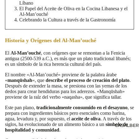
Líbano
El Papel del Aceite de Oliva en la Cocina Libanesa y el
Al-Man’ouché
Celebrando la Cultura a través de la Gastronomía
Historia y Orígenes del Al-Man’ouché
El
Al-Man’ouché
, con orígenes que se remontan a la Fenicia
antigua (2500-539 a.C.), es más que un plato tradicional libanés;
es un símbolo de la rica herencia cultural del país.
El nombre «Al-Man’ouché» proviene de la palabra árabe
«
manqūshah
«, que
describe el proceso de creación del plato
.
Después de extender la masa, se presiona con las yemas de los
dedos para crear hendiduras para los aderezos. «Manqūshah»
proviene de la raíz del verbo «naqasha», que significa tallar.
Este pan plano,
tradicionalmente consumido en el desayuno
, se
prepara con ingredientes básicos pero esenciales como harina,
agua, levadura y, por supuesto, el
aceite de oliva
. A través de los
siglos, ha evolucionado de un alimento básico a un
símbolo de
CASALBER
hospitalidad y comunidad
.