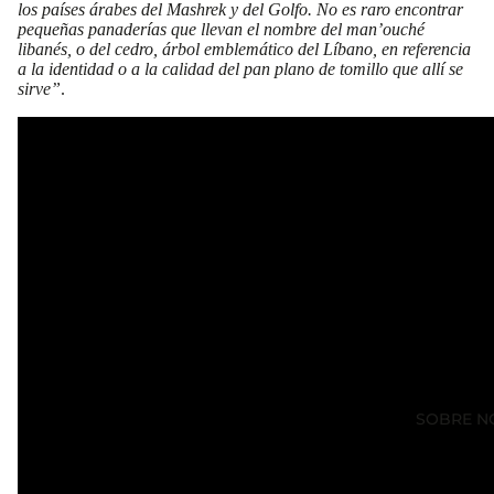
los países árabes del Mashrek y del Golfo. No es raro encontrar
pequeñas panaderías que llevan el nombre del man’ouché
libanés, o del cedro, árbol emblemático del Líbano, en referencia
a la identidad o a la calidad del pan plano de tomillo que allí se
sirve”
.
SOBRE N