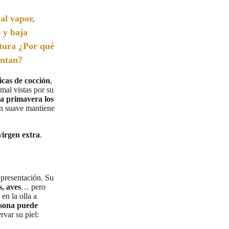
al vapor,
e y baja
tura ¿Por qué
antan?
icas de cocción
,
al vistas por su
ta primavera los
ón suave mantiene
virgen extra
.
 presentación. Su
s, aves
… pero
en la olla a
rsona puede
rvar su piel: