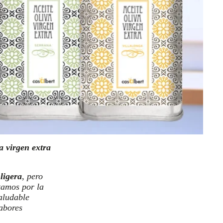
va virgen extra
ligera
, pero
tamos por la
saludable
sabores