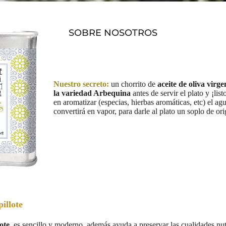
SOBRE NOSOTROS
Nuestro secreto:
un chorrito de
aceite de oliva virge
la variedad Arbequina
antes de servir el plato y ¡lis
en aromatizar (especias, hierbas aromáticas, etc) el ag
convertirá en vapor, para darle al plato un soplo de ori
illote
ote
, es sencillo y moderno, además ayuda a preservar las cualidades nut