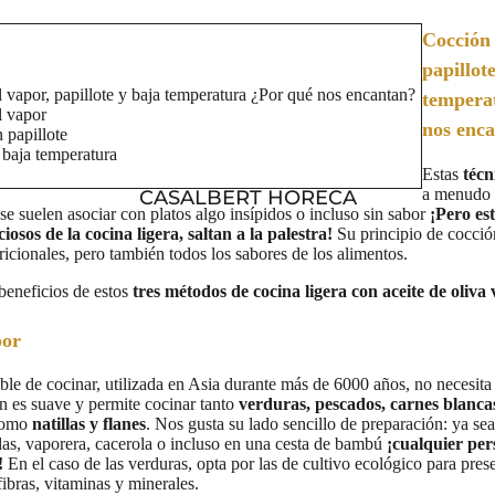
Cocción 
papillot
 vapor, papillote y baja temperatura ¿Por qué nos encantan?
tempera
l vapor
nos enc
 papillote
 baja temperatura
Estas
técn
a menudo m
CASALBERT HORECA
 se suelen asociar con platos algo insípidos o incluso sin sabor
¡Pero es
iosos de la cocina ligera, saltan a la palestra!
Su principio de cocci
ricionales, pero también todos los sabores de los alimentos.
beneficios de estos
tres métodos de cocina ligera con aceite de oliva 
por
ble de cocinar, utilizada en Asia durante más de 6000 años, no necesita
 es suave y permite cocinar tanto
verduras, pescados, carnes blanca
 como
natillas y flanes
. Nos gusta su lado sencillo de preparación: ya sea 
as, vaporera, cacerola o incluso en una cesta de bambú
¡cualquier pe
!
En el caso de las verduras, opta por las de cultivo ecológico para prese
ibras, vitaminas y minerales.