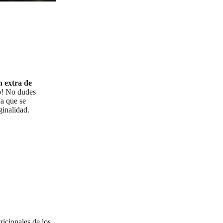
n extra de
to! No dudes
ua que se
ginalidad.
ricionales de los