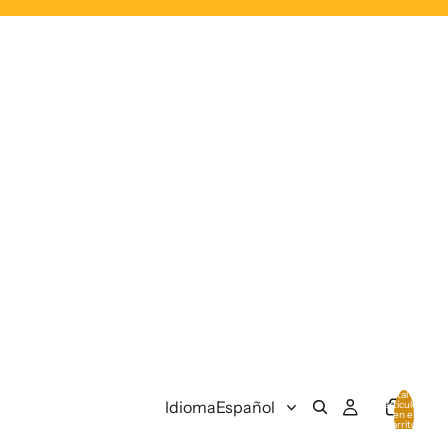
Total de
Idioma
artículos
en el
carrito:
0