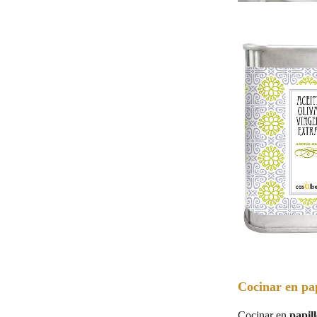
Cocinar en pap
Cocinar en
papill