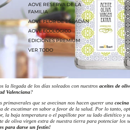
AOVE RESERVA DE LA
FAMILIA
AOVE FLOR DE ESPADÁN
AOVE ECOLÓGICO
EDICIONES PREMIUM
VER TODO
s la llegada de los días soleados con nuestros
aceites de oli
ad Valenciana
?
as primaverales que se avecinan nos hacen querer una
cocina 
a de escatimar en sabor a favor de la salud. Por lo tanto, op
r, la baja temperatura o el papillote por su lado dietético y 
e de oliva virgen extra de nuestra tierra para potenciar los 
es para darse un festín!