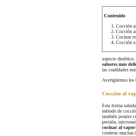
Contenido
Cocción al
Cocción a
Cocinar en
Cocción a
aspecto dietético,
sabores más delic
las cualidades nut
Averigüemos los 
Cocción al va
Esta forma saluda
método de cocción
también postres
presión, microond
cocinar al vapor
contiene muchas f