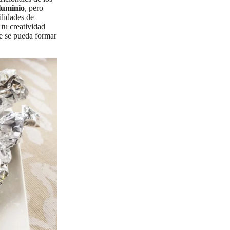
luminio
, pero
ilidades de
 tu creatividad
ue se pueda formar